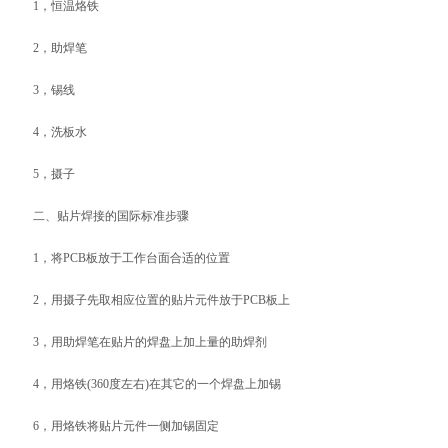
1，恒温烙铁
2，助焊笔
3，锡线
4，洗板水
5，摄子
二、贴片焊接的国际标准步骤
1，将PCB板放于工作台面合适的位置
2，用摄子先取相应位置的贴片元件放于PCB板上
3，用助焊笔在贴片的焊盘上加上量的助焊剂
4，用烙铁(360度左右)在其它的一个焊盘上加锡
6，用烙铁将贴片元件一侧加锡固定